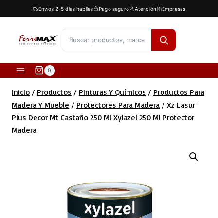
Saltar
Envíos 2-5 días habíles
Pago seguro
Atención
Empresas
al
contenido
[fibosearch]
0
Inicio
/
Productos
/
Pinturas Y Químicos
/
Productos Para
Madera Y Mueble
/
Protectores Para Madera
/
Xz Lasur
Plus Decor Mt Castaño 250 Ml Xylazel 250 Ml Protector
Madera