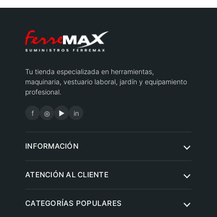
Tu tienda especializada en herramientas,
maquinaria, vestuario laboral, jardín y equipamiento
profesional.
f
◎
▶
in
INFORMACIÓN
Quiénes somos
ATENCIÓN AL CLIENTE
Condiciones de compra
Contacto
CATEGORÍAS POPULARES
Aviso legal
Preguntas frecuentes