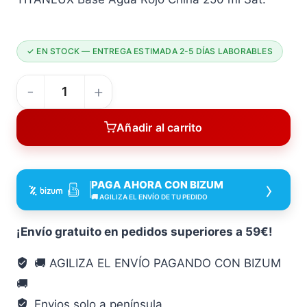
✓ EN STOCK — ENTREGA ESTIMADA 2-5 DÍAS LABORABLES
Titanlux
BASE
Añadir al carrito
AGUA
ROJO
CHINA
›
PAGA AHORA CON BIZUM
250
🚚 AGILIZA EL ENVÍO DE TU PEDIDO
ML
SAT
¡Envío gratuito en pedidos superiores a 59€!
250
🚚 AGILIZA EL ENVÍO PAGANDO CON BIZUM
ML
🚚
esmalt
cantidad
Envios solo a península