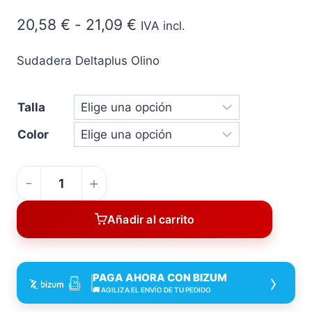
Rango
20,58
€
-
21,09
€
IVA incl.
de
Sudadera Deltaplus Olino
precios:
desde
Talla
20,58 €
Color
hasta
21,09 €
Sudadera
Deltaplus
Añadir al carrito
Olino
cantidad
›
PAGA AHORA CON BIZUM
🚚 AGILIZA EL ENVÍO DE TU PEDIDO