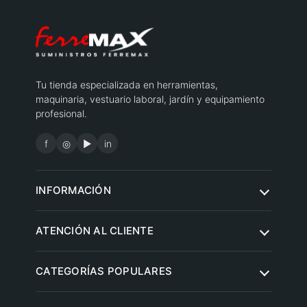
Tu tienda especializada en herramientas,
maquinaria, vestuario laboral, jardín y equipamiento
profesional.
f
◎
▶
in
INFORMACIÓN
Quiénes somos
ATENCIÓN AL CLIENTE
Condiciones de compra
Contacto
CATEGORÍAS POPULARES
Aviso legal
Preguntas frecuentes
Política de privacidad
Herramientas eléctricas