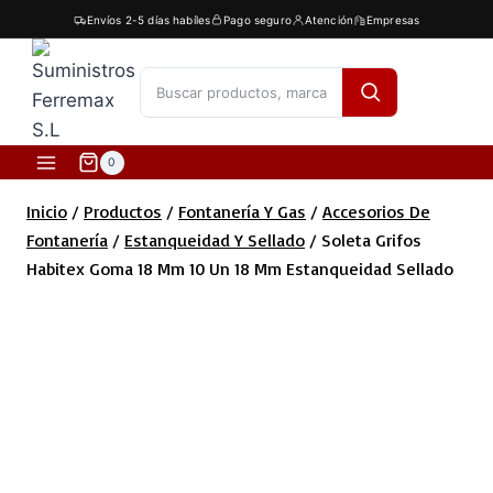
Saltar
Envíos 2-5 días habíles
Pago seguro
Atención
Empresas
al
contenido
[fibosearch]
0
Inicio
/
Productos
/
Fontanería Y Gas
/
Accesorios De
Fontanería
/
Estanqueidad Y Sellado
/
Soleta Grifos
Habitex Goma 18 Mm 10 Un 18 Mm Estanqueidad Sellado