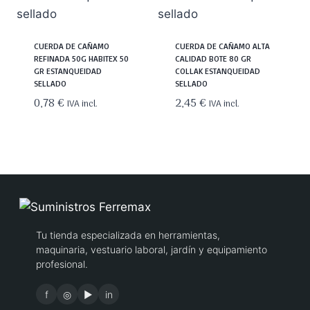
CUERDA DE CAÑAMO
CUERDA DE CAÑAMO ALTA
REFINADA 50G HABITEX 50
CALIDAD BOTE 80 GR
GR ESTANQUEIDAD
COLLAK ESTANQUEIDAD
SELLADO
SELLADO
0,78
€
2,45
€
IVA incl.
IVA incl.
Tu tienda especializada en herramientas,
maquinaria, vestuario laboral, jardín y equipamiento
profesional.
f
◎
▶
in