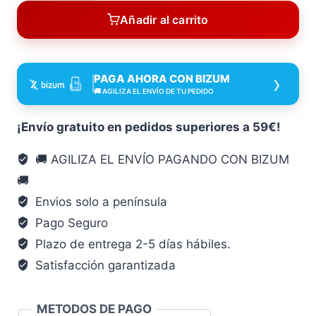
Grifos
Añadir al carrito
Habitex
GOMA
18
›
PAGA AHORA CON BIZUM
MM
🚚 AGILIZA EL ENVÍO DE TU PEDIDO
10
UN
¡Envío gratuito en pedidos superiores a 59€!
18
🚚 AGILIZA EL ENVÍO PAGANDO CON BIZUM
MM
🚚
estanqueidad
sellado
Envios solo a península
cantidad
Pago Seguro
Plazo de entrega 2-5 días hábiles.
Satisfacción garantizada
METODOS DE PAGO