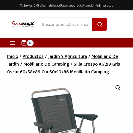
Saltar
Envíos 2-5 días habíles
Pago seguro
Atención
Empresas
al
contenido
[fibosearch]
0
Inicio
/
Productos
/
Jardín Y Agricultura
/
Mobiliario De
Jardín
/
Mobiliario De Camping
/
Silla Crespo Al/219 Gris
Oscur 60x58x89 Cm 60x10x86 Mobiliario Camping