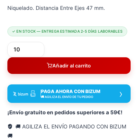
Niquelado. Distancia Entre Ejes 47 mm.
✓ EN STOCK — ENTREGA ESTIMADA 2-5 DÍAS LABORABLES
Picaporte
Unificado
Añadir al carrito
47
MM
NIQ
›
PAGA AHORA CON BIZUM
SAT
🚚 AGILIZA EL ENVÍO DE TU PEDIDO
Jandel
Niquelado
¡Envío gratuito en pedidos superiores a 59€!
puerta
🚚 AGILIZA EL ENVÍO PAGANDO CON BIZUM
de
🚚
madera