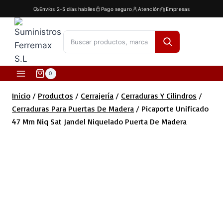
Saltar
Envíos 2-5 días habíles
Pago seguro
Atención
Empresas
al
contenido
[fibosearch]
0
Inicio
/
Productos
/
Cerrajería
/
Cerraduras Y Cilindros
/
Cerraduras Para Puertas De Madera
/
Picaporte Unificado
47 Mm Niq Sat Jandel Niquelado Puerta De Madera