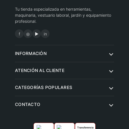
Tu tienda especializada en herramientas,
maquinaria, vestuario laboral, jardín y equipamiento
profesional.
f
◎
▶
in
INFORMACIÓN
Quiénes somos
ATENCIÓN AL CLIENTE
Condiciones de compra
Contacto
CATEGORÍAS POPULARES
Aviso legal
Preguntas frecuentes
Política de privacidad
Herramientas eléctricas
CONTACTO
Envíos y entregas
Política de cookies
Jardín y agricultura
Devoluciones
Climatización y ventilación
Garantías
Transferencia