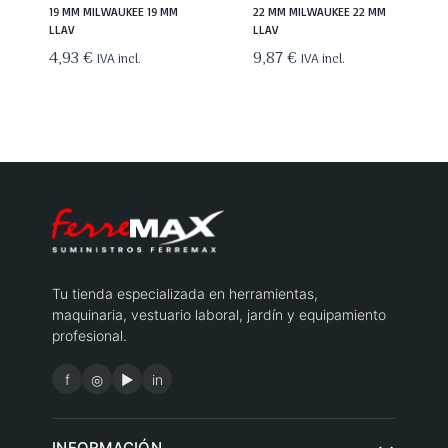
19 MM MILWAUKEE 19 MM
22 MM MILWAUKEE 22 MM
LLAV
LLAV
4,93
€
9,87
€
IVA incl.
IVA incl.
Tu tienda especializada en herramientas,
maquinaria, vestuario laboral, jardín y equipamiento
profesional.
f
◎
▶
in
INFORMACIÓN