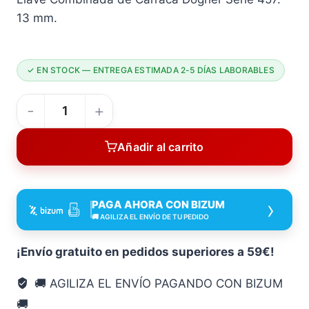
13 mm.
✓ EN STOCK — ENTREGA ESTIMADA 2-5 DÍAS LABORABLES
LLAVE
Combinada
Añadir al carrito
DE
Carraca
Crv
›
PAGA AHORA CON BIZUM
13
🚚 AGILIZA EL ENVÍO DE TU PEDIDO
Dogher
13
¡Envío gratuito en pedidos superiores a 59€!
Mm
🚚 AGILIZA EL ENVÍO PAGANDO CON BIZUM
llav
🚚
vaso