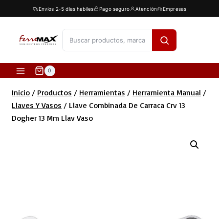
Saltar
Envíos 2-5 días habíles
Pago seguro
Atención
Empresas
al
contenido
[fibosearch]
0
Inicio
/
Productos
/
Herramientas
/
Herramienta Manual
/
Llaves Y Vasos
/
Llave Combinada De Carraca Crv 13
Dogher 13 Mm Llav Vaso