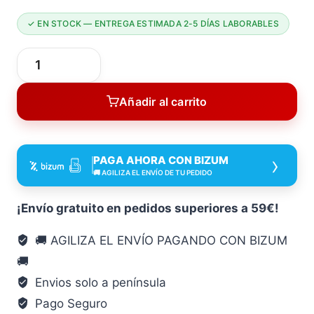
✓ EN STOCK — ENTREGA ESTIMADA 2-5 DÍAS LABORABLES
JUNTA
Torica
Añadir al carrito
AN12
15,54X2,62
MM
›
PAGA AHORA CON BIZUM
BOLSA10
🚚 AGILIZA EL ENVÍO DE TU PEDIDO
Habitex
15,54X2,62
¡Envío gratuito en pedidos superiores a 59€!
MM
🚚 AGILIZA EL ENVÍO PAGANDO CON BIZUM
estanqueidad
🚚
sellado
cantidad
Envios solo a península
Pago Seguro