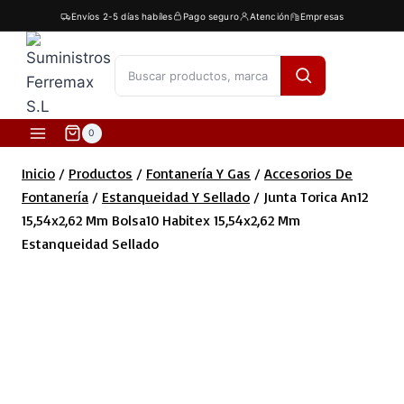
Saltar
Envíos 2-5 días habíles
Pago seguro
Atención
Empresas
al
contenido
[fibosearch]
0
Inicio
/
Productos
/
Fontanería Y Gas
/
Accesorios De
Fontanería
/
Estanqueidad Y Sellado
/
Junta Torica An12
15,54x2,62 Mm Bolsa10 Habitex 15,54x2,62 Mm
Estanqueidad Sellado