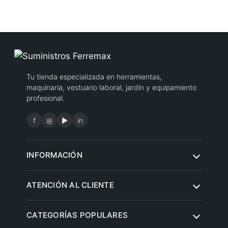
Tu tienda especializada en herramientas,
maquinaria, vestuario laboral, jardín y equipamiento
profesional.
f
◎
▶
in
INFORMACIÓN
Quiénes somos
ATENCIÓN AL CLIENTE
Condiciones de compra
Contacto
CATEGORÍAS POPULARES
Aviso legal
Preguntas frecuentes