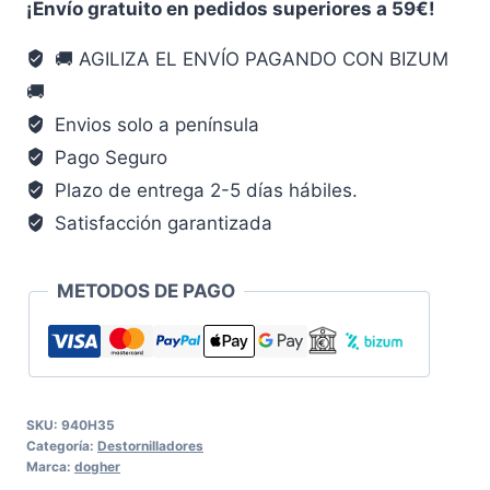
PL-
¡Envío gratuito en pedidos superiores a 59€!
PH
🚚 AGILIZA EL ENVÍO PAGANDO CON BIZUM
Dogher
🚚
5X3X75
Mm
Envios solo a península
8X4X100
Pago Seguro
Mm
Plazo de entrega 2-5 días hábiles.
destornillador
Satisfacción garantizada
cantidad
METODOS DE PAGO
SKU:
940H35
Categoría:
Destornilladores
Marca:
dogher