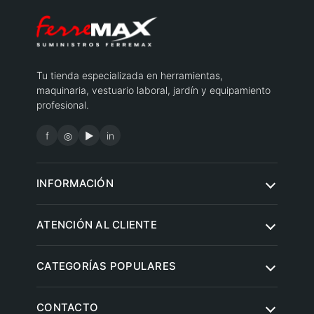
Tu tienda especializada en herramientas,
maquinaria, vestuario laboral, jardín y equipamiento
profesional.
f
◎
▶
in
INFORMACIÓN
Quiénes somos
ATENCIÓN AL CLIENTE
Condiciones de compra
Contacto
CATEGORÍAS POPULARES
Aviso legal
Preguntas frecuentes
Política de privacidad
Herramientas eléctricas
CONTACTO
Envíos y entregas