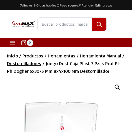
Saltar
Envíos 2-5 días habíles
Pago seguro
Atención
Empresas
al
contenido
[fibosearch]
0
Inicio
/
Productos
/
Herramientas
/
Herramienta Manual
/
Destornilladores
/
Juego Dest Caja Plast 7 Pzas Prof Pl-
Ph Dogher 5x3x75 Mm 8x4x100 Mm Destornillador