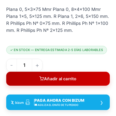
Plana 0, 5x3x75 Mmr Plana 0, 8x4x100 Mmr
Plana 1×5, 5×125 mm. R Plana 1, 2×6, 5×150 mm.
R Phillips Ph Nº 0x75 mm. R Phillips Ph Nº 1×100
mm. R Phillips Ph Nº 2×125 mm.
✓ EN STOCK — ENTREGA ESTIMADA 2-5 DÍAS LABORABLES
JUEGO
DEST
Añadir al carrito
CAJA
PLAST
7
›
PAGA AHORA CON BIZUM
PZAS
🚚 AGILIZA EL ENVÍO DE TU PEDIDO
PROF