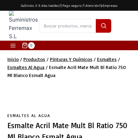
Saltar
Envíos 2-5 días habíles
Pago seguro
Atención
Empresas
al
contenido
[fibosearch]
0
Inicio
/
Productos
/
Pinturas Y Químicos
/
Esmaltes
/
Esmaltes Al Agua
/
Esmalte Acril Mate Mult Bl Ratio 750
Ml Blanco Esmalt Agua
ESMALTES AL AGUA
Esmalte Acril Mate Mult Bl Ratio 750
Ml Blanco Esmalt Agua