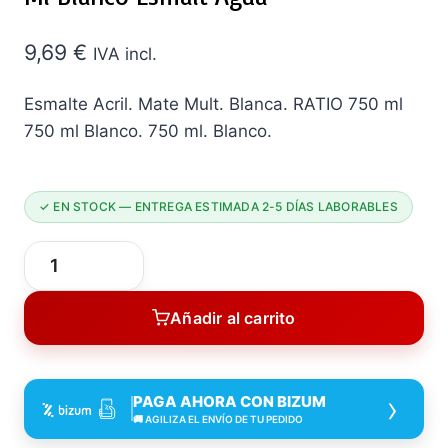
9,69
€
IVA incl.
Esmalte Acril. Mate Mult. Blanca. RATIO 750 ml
750 ml Blanco. 750 ml. Blanco.
✓ EN STOCK — ENTREGA ESTIMADA 2-5 DÍAS LABORABLES
Esmalte
ACRIL
Añadir al carrito
MATE
MULT
BL
›
PAGA AHORA CON BIZUM
RATIO
🚚 AGILIZA EL ENVÍO DE TU PEDIDO
750