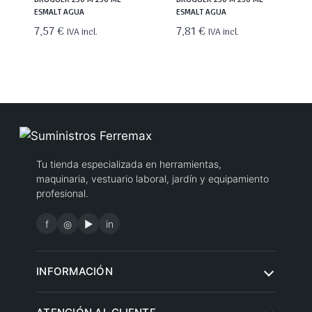
ESMALT AGUA
ESMALT AGUA
7,57
€
7,81
€
IVA incl.
IVA incl.
Tu tienda especializada en herramientas,
maquinaria, vestuario laboral, jardín y equipamiento
profesional.
f
◎
▶
in
INFORMACIÓN
Quiénes somos