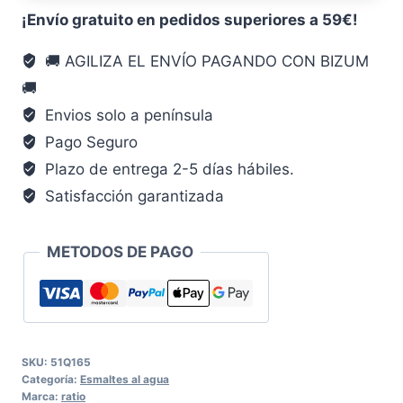
ML
¡Envío gratuito en pedidos superiores a 59€!
Blanco
🚚 AGILIZA EL ENVÍO PAGANDO CON BIZUM
esmalt
🚚
agua
cantidad
Envios solo a península
Pago Seguro
Plazo de entrega 2-5 días hábiles.
Satisfacción garantizada
METODOS DE PAGO
SKU:
51Q165
Categoría:
Esmaltes al agua
Marca:
ratio