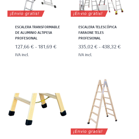
¡Envio gratis!
¡Envio gratis!
ESCALERA TRANSFORMABLE
ESCALERA TELESCÓPICA
DE ALUMINIO ALTIPESA
FARAONE TELES
PROFESIONAL
PROFESIONAL
Rango
Rango
127,66
€
-
181,69
€
335,02
€
-
438,32
€
de
de
IVA incl.
IVA incl.
precios:
precios:
desde
desde
127,66 €
335,02 
hasta
hasta
181,69 €
438,32 
¡Envio gratis!