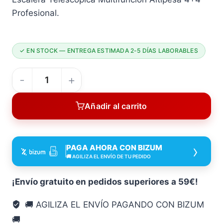
Profesional.
✓ EN STOCK — ENTREGA ESTIMADA 2-5 DÍAS LABORABLES
Escalera
Telescópica
Añadir al carrito
Multifunción
Altipesa
4+4
›
PAGA AHORA CON BIZUM
Profesional
🚚 AGILIZA EL ENVÍO DE TU PEDIDO
cantidad
¡Envío gratuito en pedidos superiores a 59€!
🚚 AGILIZA EL ENVÍO PAGANDO CON BIZUM
🚚