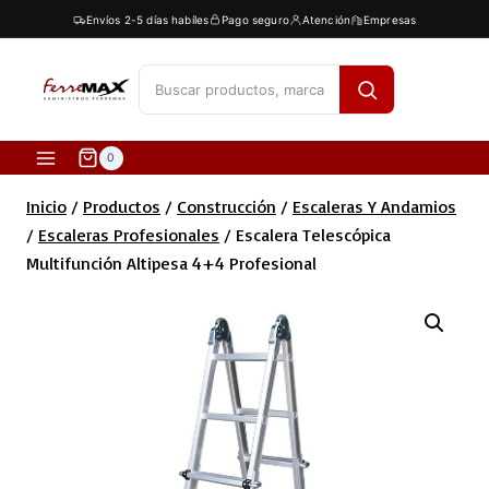
Saltar
Envíos 2-5 días habíles
Pago seguro
Atención
Empresas
al
contenido
[fibosearch]
0
Inicio
/
Productos
/
Construcción
/
Escaleras Y Andamios
/
Escaleras Profesionales
/
Escalera Telescópica
Multifunción Altipesa 4+4 Profesional