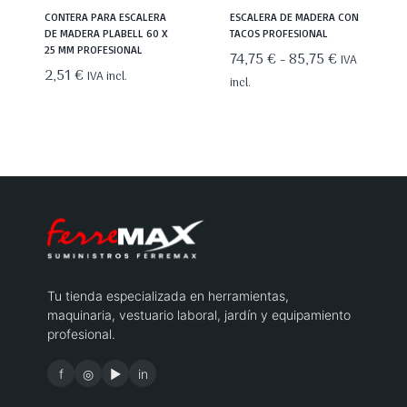
CONTERA PARA ESCALERA
ESCALERA DE MADERA CON
DE MADERA PLABELL 60 X
TACOS PROFESIONAL
25 MM PROFESIONAL
Rango
74,75
€
-
85,75
€
IVA
2,51
€
IVA incl.
de
incl.
precios:
desde
74,75 €
hasta
85,75 €
Tu tienda especializada en herramientas,
maquinaria, vestuario laboral, jardín y equipamiento
profesional.
f
◎
▶
in