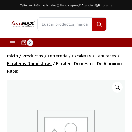
Saltar
Envíos 2-5 días habíles
Pago seguro
Atención
Empresas
al
contenido
[fibosearch]
0
Inicio
/
Productos
/
Ferretería
/
Escaleras Y Taburetes
/
Escaleras Domésticas
/
Escalera Doméstica De Aluminio
Rubik