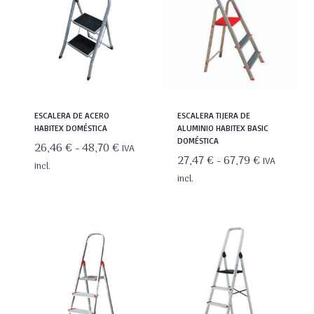
ESCALERA DE ACERO
ESCALERA TIJERA DE
HABITEX DOMÉSTICA
ALUMINIO HABITEX BASIC
DOMÉSTICA
Rango
26,46
€
-
48,70
€
IVA
Rango
27,47
€
-
67,79
€
IVA
de
incl.
de
incl.
precios:
precios:
desde
desde
26,46 €
27,47 €
hasta
hasta
48,70 €
67,79 €