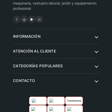
maquinaria, vestuario laboral, jardín y equipamiento
profesional.
f
◎
▶
in
INFORMACIÓN
Quiénes somos
ATENCIÓN AL CLIENTE
Condiciones de compra
Contacto
CATEGORÍAS POPULARES
Aviso legal
Preguntas frecuentes
Política de privacidad
Herramientas eléctricas
CONTACTO
Envíos y entregas
Política de cookies
Jardín y agricultura
Devoluciones
Climatización y ventilación
Garantías
Transferencia
Vestuario laboral y calzado