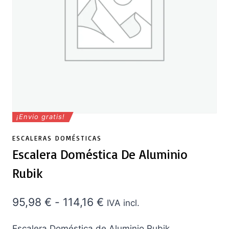
¡Envio gratis!
ESCALERAS DOMÉSTICAS
Escalera Doméstica De Aluminio
Rubik
Rango
95,98
€
-
114,16
€
IVA incl.
de
Escalera Doméstica de Aluminio Rubik.