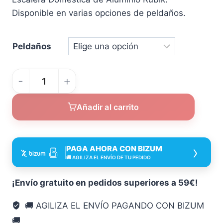
precios:
Disponible en varias opciones de peldaños.
desde
95,98 €
Peldaños
hasta
114,16 €
Escalera
Doméstica
Añadir al carrito
de
Aluminio
Rubik
›
PAGA AHORA CON BIZUM
cantidad
🚚 AGILIZA EL ENVÍO DE TU PEDIDO
¡Envío gratuito en pedidos superiores a 59€!
🚚 AGILIZA EL ENVÍO PAGANDO CON BIZUM
🚚