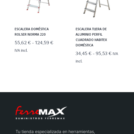
ESCALERA DOMÉSTICA
ESCALERA TIJERA DE
ROLSER NORMA 220
ALUMINIO PERFIL
CUADRADO HABITEX
Rango
55,62
€
-
124,59
€
DOMÉSTICA
de
IVA incl.
Rango
34,45
€
-
95,53
€
IVA
precios:
de
incl.
desde
precios:
55,62 €
desde
hasta
34,45 €
124,59 €
hasta
95,53 €
Tu tienda especializada en herramientas,