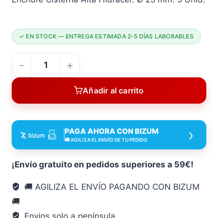
✓ EN STOCK — ENTREGA ESTIMADA 2-5 DÍAS LABORABLES
Enchufe
Inodoro
Añadir al carrito
25
MM
Hidracer
›
PAGA AHORA CON BIZUM
495-
🚚 AGILIZA EL ENVÍO DE TU PEDIDO
01
5U
¡Envío gratuito en pedidos superiores a 59€!
manguito
🚚 AGILIZA EL ENVÍO PAGANDO CON BIZUM
conexión
🚚
cantidad
Envios solo a península