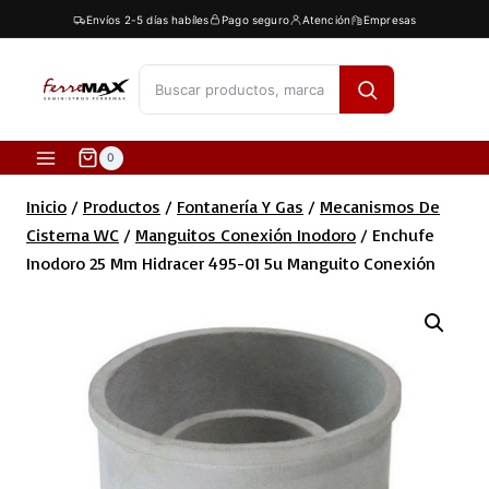
Saltar
Envíos 2-5 días habíles
Pago seguro
Atención
Empresas
al
contenido
[fibosearch]
0
Inicio
/
Productos
/
Fontanería Y Gas
/
Mecanismos De
Cisterna WC
/
Manguitos Conexión Inodoro
/
Enchufe
Inodoro 25 Mm Hidracer 495-01 5u Manguito Conexión