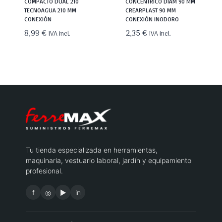
COMPACTO DUAL 210
CONCENTRICO DIAM 90 MM
TECNOAGUA 210 MM
CREARPLAST 90 MM
CONEXIÓN
CONEXIÓN INODORO
8,99
€
2,35
€
IVA incl.
IVA incl.
Tu tienda especializada en herramientas,
maquinaria, vestuario laboral, jardín y equipamiento
profesional.
f
◎
▶
in