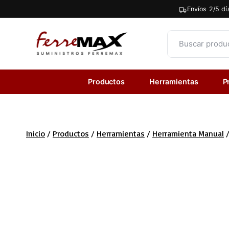
Saltar
Envíos 2/5 dí
al
contenido
Productos
Herramientas
P
Inicio
/
Productos
/
Herramientas
/
Herramienta Manual