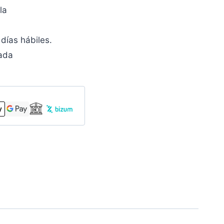
la
días hábiles.
zada