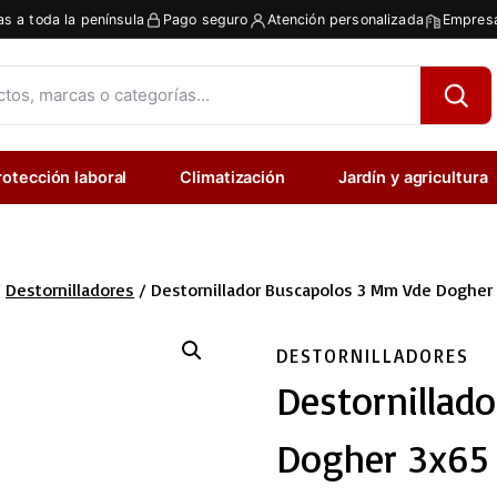
as a toda la península
Pago seguro
Atención personalizada
Empresa
rotección laboral
Climatización
Jardín y agricultura
/
Destornilladores
/
Destornillador Buscapolos 3 Mm Vde Doghe
DESTORNILLADORES
Destornillad
Dogher 3x6