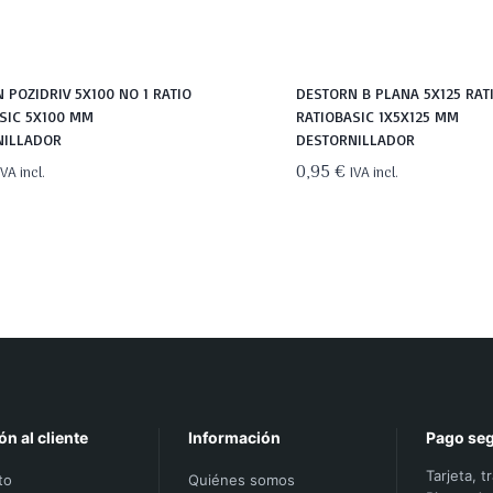
 POZIDRIV 5X100 NO 1 RATIO
DESTORN B PLANA 5X125 RAT
SIC 5X100 MM
RATIOBASIC 1X5X125 MM
NILLADOR
DESTORNILLADOR
0,95
€
IVA incl.
IVA incl.
ón al cliente
Información
Pago se
Tarjeta, t
to
Quiénes somos