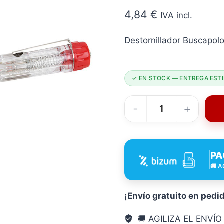
4,84
€
IVA incl.
Destornillador Buscapo
✓ EN STOCK — ENTREGA ESTI
Destornillador
Buscapolos
3
PA
MM
🚚 A
VDE
Dogher
3X65
¡Envío gratuito en pedi
Mm
🚚 AGILIZA EL ENVÍ
cantidad