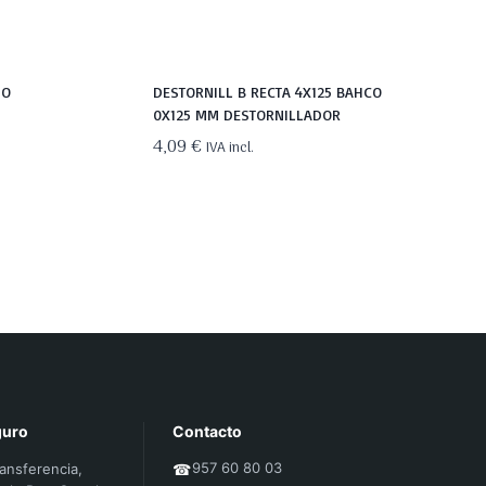
IO
DESTORNILL B RECTA 4X125 BAHCO
0X125 MM DESTORNILLADOR
4,09
€
IVA incl.
guro
Contacto
957 60 80 03
ransferencia,
☎