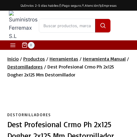
Saltar
Envíos 2-5 días habíles
Pago seguro
Atención
Empresas
al
contenido
[fibosearch]
0
Inicio
/
Productos
/
Herramientas
/
Herramienta Manual
/
Destornilladores
/
Dest Profesional Crmo Ph 2x125
Dogher 2x125 Mm Destornillador
DESTORNILLADORES
Dest Profesional Crmo Ph 2x125
Dogher 2x125 Mm Destornillador