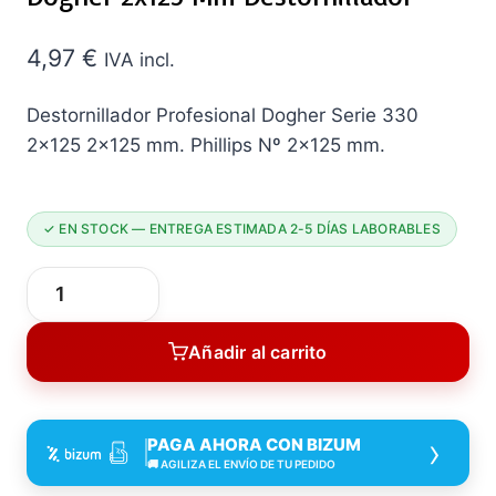
4,97
€
IVA incl.
Destornillador Profesional Dogher Serie 330
2×125 2×125 mm. Phillips Nº 2×125 mm.
✓ EN STOCK — ENTREGA ESTIMADA 2-5 DÍAS LABORABLES
DEST
Profesional
Añadir al carrito
Crmo
PH
2X125
›
PAGA AHORA CON BIZUM
Dogher
🚚 AGILIZA EL ENVÍO DE TU PEDIDO
2X125