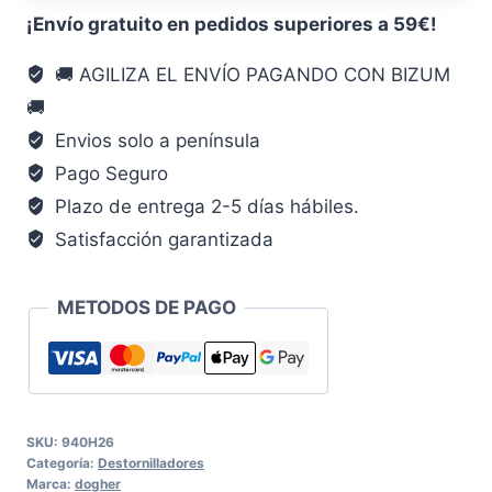
Mm
¡Envío gratuito en pedidos superiores a 59€!
destornillador
🚚 AGILIZA EL ENVÍO PAGANDO CON BIZUM
cantidad
🚚
Envios solo a península
Pago Seguro
Plazo de entrega 2-5 días hábiles.
Satisfacción garantizada
METODOS DE PAGO
SKU:
940H26
Categoría:
Destornilladores
Marca:
dogher