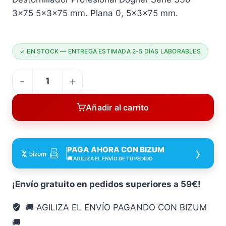
3×75 5x3x75 mm. Plana 0, 5x3x75 mm.
✓ EN STOCK — ENTREGA ESTIMADA 2-5 DÍAS LABORABLES
DEST
Profesional
Añadir al carrito
Crmo
B
PLANA
›
PAGA AHORA CON BIZUM
3X75
🚚 AGILIZA EL ENVÍO DE TU PEDIDO
Dogher
5X3X75
¡Envío gratuito en pedidos superiores a 59€!
Mm
🚚 AGILIZA EL ENVÍO PAGANDO CON BIZUM
destornillador
🚚
cantidad