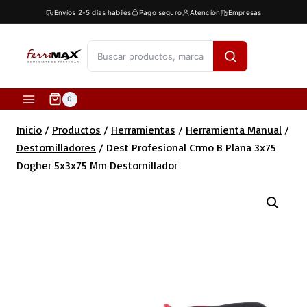
Saltar
Envíos 2-5 días habíles
Pago seguro
Atención
Empresas
al
contenido
[fibosearch]
0
Inicio
/
Productos
/
Herramientas
/
Herramienta Manual
/
Destornilladores
/
Dest Profesional Crmo B Plana 3x75
Dogher 5x3x75 Mm Destornillador