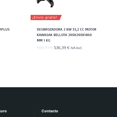
¡Envio gratis!
RPLUS
DESBROZADORA 2 KW 53,2 CC MOTOR
KAWASAK BELLOTA 290X290X1840
MM 1 KG
El
El
560,77
€
536,39
€
IVA incl.
precio
precio
original
actual
era:
es:
560,77 €.
536,39 €.
guro
Contacto