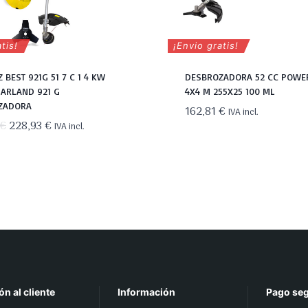
tis!
¡Envio gratis!
 BEST 921G 51 7 C 1 4 KW
DESBROZADORA 52 CC POWE
ARLAND 921 G
4X4 M 255X25 100 ML
ZADORA
162,81
€
IVA incl.
El
El
€
228,93
€
IVA incl.
precio
precio
original
actual
era:
es:
239,34 €.
228,93 €.
ón al cliente
Información
Pago se