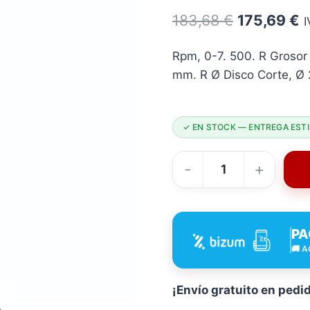
El
E
183,68
€
175,69
€
I
precio
p
Rpm, 0-7. 500. R Grosor
original
a
mm. R Ø Disco Corte, Ø 
era:
e
183,68 €.
1
✓ EN STOCK — ENTREGA ESTI
Desbrozadora
Batería
RATIO
PA
R-
🚚 A
D20-
B
250X2
¡Envío gratuito en pedi
4