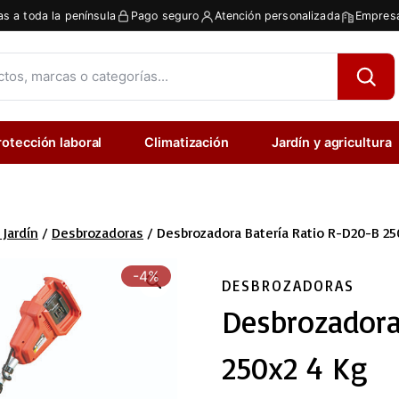
as a toda la península
Pago seguro
Atención personalizada
Empresa
rotección laboral
Climatización
Jardín y agricultura
 Jardín
/
Desbrozadoras
/
Desbrozadora Batería Ratio R-D20-B 25
-4%
DESBROZADORAS
Desbrozadora
250x2 4 Kg