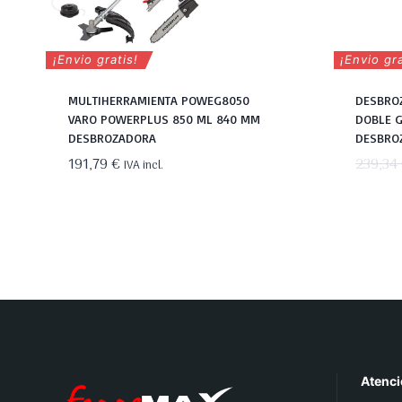
¡Envio gratis!
¡Envio gra
MULTIHERRAMIENTA POWEG8050
DESBROZ
VARO POWERPLUS 850 ML 840 MM
DOBLE G
DESBROZADORA
DESBRO
191,79
€
239,34
IVA incl.
Atenci