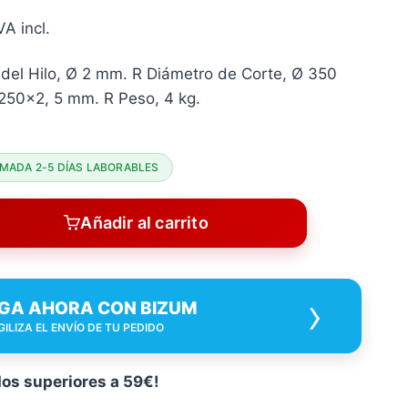
l
VA incl.
recio
 del Hilo, Ø 2 mm. R Diámetro de Corte, Ø 350
ctual
250×2, 5 mm. R Peso, 4 kg.
s:
75,69 €.
MADA 2-5 DÍAS LABORABLES
Añadir al carrito
›
GA AHORA CON BIZUM
GILIZA EL ENVÍO DE TU PEDIDO
dos superiores a 59€!