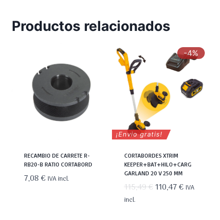
Productos relacionados
-4%
¡Envio gratis!
RECAMBIO DE CARRETE R-
CORTABORDES XTRIM
RB20-B RATIO CORTABORD
KEEPER+BAT+HILO+CARG
GARLAND 20 V 250 MM
7,08
€
IVA incl.
El
El
115,49
€
110,47
€
IVA
precio
precio
incl.
original
actual