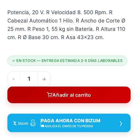
Potencia, 20 V. R Velocidad 8. 500 Rpm. R
Cabezal Automático 1 Hilo. R Ancho de Corte Ø
25 mm. R Peso 1, 55 kg sin Batería. R Altura 110
cm. R Ø Base 30 cm. R Asa 43×23 cm.
✓ EN STOCK — ENTREGA ESTIMADA 2-5 DÍAS LABORABLES
Cortabordes
CBB-
Añadir al carrito
20
20
V
›
PAGA AHORA CON BIZUM
S/batería
🚚 AGILIZA EL ENVÍO DE TU PEDIDO
Lista