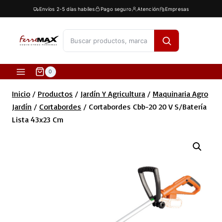
Saltar
Envíos 2-5 días habíles
Pago seguro
Atención
Empresas
al
contenido
[fibosearch]
0
Inicio
/
Productos
/
Jardín Y Agricultura
/
Maquinaria Agro
Jardín
/
Cortabordes
/
Cortabordes Cbb-20 20 V S/batería
Lista 43x23 Cm