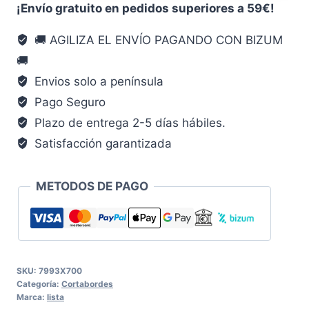
43X23
¡Envío gratuito en pedidos superiores a 59€!
Cm
🚚 AGILIZA EL ENVÍO PAGANDO CON BIZUM
cantidad
🚚
Envios solo a península
Pago Seguro
Plazo de entrega 2-5 días hábiles.
Satisfacción garantizada
METODOS DE PAGO
SKU:
7993X700
Categoría:
Cortabordes
Marca:
lista