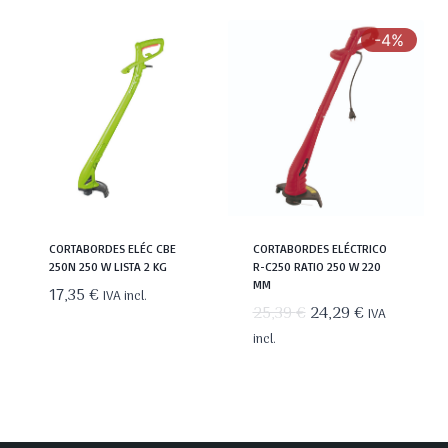
era:
es:
115,49 €.
110,47 €.
-4%
CORTABORDES ELÉC CBE
CORTABORDES ELÉCTRICO
250N 250 W LISTA 2 KG
R-C250 RATIO 250 W 220
MM
17,35
€
IVA incl.
El
El
25,39
€
24,29
€
IVA
precio
precio
incl.
original
actual
era:
es:
25,39 €.
24,29 €.