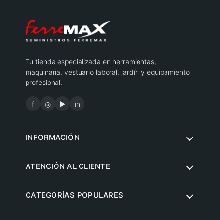
Tu tienda especializada en herramientas,
maquinaria, vestuario laboral, jardín y equipamiento
profesional.
f
◎
▶
in
INFORMACIÓN
Quiénes somos
ATENCIÓN AL CLIENTE
Condiciones de compra
Contacto
CATEGORÍAS POPULARES
Aviso legal
Preguntas frecuentes
Política de privacidad
Herramientas eléctricas