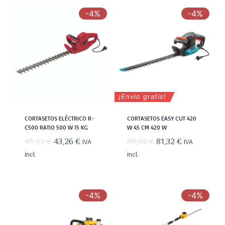
-4%
-4%
¡Envio gratis!
CORTASETOS ELÉCTRICO R-
CORTASETOS EASY CUT 420
C500 RATIO 500 W 15 KG
W 45 CM 420 W
El
El
El
El
45,22
€
43,26
€
85,02
€
81,32
€
IVA
IVA
precio
precio
precio
precio
incl.
incl.
original
actual
original
actual
era:
es:
era:
es:
45,22 €.
43,26 €.
85,02 €.
81,32 €.
-4%
-4%