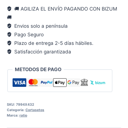
V
🚚 AGILIZA EL ENVÍO PAGANDO CON BIZUM
cortaseto
🚚
cantidad
Envios solo a península
Pago Seguro
Plazo de entrega 2-5 días hábiles.
Satisfacción garantizada
METODOS DE PAGO
SKU:
7994X432
Categoría:
Cortasetos
Marca:
ratio