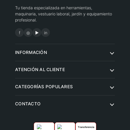
Tu tienda especializada en herramientas,
maquinaria, vestuario laboral, jardín y equipamiento
profesional.
f
◎
▶
in
INFORMACIÓN
Quiénes somos
ATENCIÓN AL CLIENTE
Condiciones de compra
Contacto
CATEGORÍAS POPULARES
Aviso legal
Preguntas frecuentes
Política de privacidad
Herramientas eléctricas
CONTACTO
Envíos y entregas
Política de cookies
Jardín y agricultura
Devoluciones
Climatización y ventilación
Garantías
Transferencia