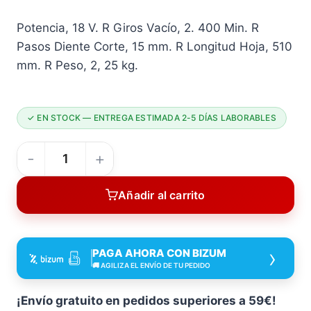
precio
precio
Potencia, 18 V. R Giros Vacío, 2. 400 Min. R
original
actual
Pasos Diente Corte, 15 mm. R Longitud Hoja, 510
era:
es:
mm. R Peso, 2, 25 kg.
84,88 €.
81,19 €.
✓ EN STOCK — ENTREGA ESTIMADA 2-5 DÍAS LABORABLES
CORTA
SETOS
Añadir al carrito
18
V
RCS20-
›
PAGA AHORA CON BIZUM
B
🚚 AGILIZA EL ENVÍO DE TU PEDIDO
RATIO
18
¡Envío gratuito en pedidos superiores a 59€!