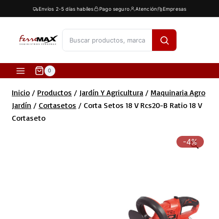
Saltar
Envíos 2-5 días habíles
Pago seguro
Atención
Empresas
al
contenido
[fibosearch]
0
Inicio
/
Productos
/
Jardín Y Agricultura
/
Maquinaria Agro
Jardín
/
Cortasetos
/
Corta Setos 18 V Rcs20-B Ratio 18 V
Cortaseto
-4%