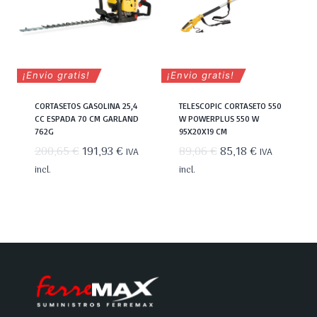
¡Envio gratis!
¡Envio gratis!
CORTASETOS GASOLINA 25,4
TELESCOPIC CORTASETO 550
CC ESPADA 70 CM GARLAND
W POWERPLUS 550 W
762G
95X20X19 CM
El
El
El
El
200,65
€
191,93
€
89,06
€
85,18
€
IVA
IVA
precio
precio
precio
precio
incl.
incl.
original
actual
original
actual
era:
es:
era:
es:
200,65 €.
191,93 €.
89,06 €.
85,18 €.