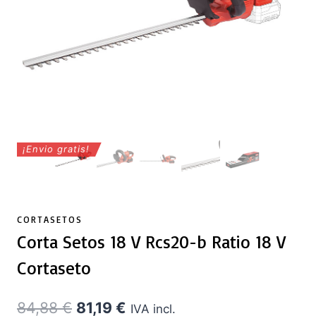
¡Envio gratis!
CORTASETOS
Corta Setos 18 V Rcs20-b Ratio 18 V
Cortaseto
El
El
84,88
€
81,19
€
IVA incl.