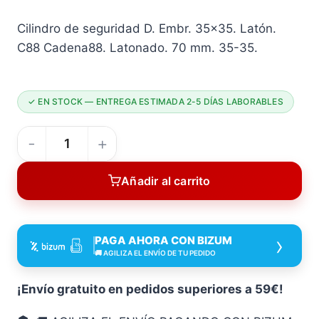
Cilindro de seguridad D. Embr. 35×35. Latón.
C88 Cadena88. Latonado. 70 mm. 35-35.
✓ EN STOCK — ENTREGA ESTIMADA 2-5 DÍAS LABORABLES
Cilindro
Seguridad
Añadir al carrito
D
EMBR
35X35
›
PAGA AHORA CON BIZUM
Latón
🚚 AGILIZA EL ENVÍO DE TU PEDIDO
C88
70
¡Envío gratuito en pedidos superiores a 59€!
Mm