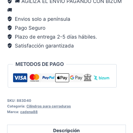
🚚 AGILIZA EL ENVÍO PAGANDO CON BIZUM
CADENA88
🚚
cantidad
Envios solo a península
Pago Seguro
Plazo de entrega 2-5 días hábiles.
Satisfacción garantizada
METODOS DE PAGO
SKU:
883D40
Categoría:
Cilindros para cerraduras
Marca:
cadena88
Descripción