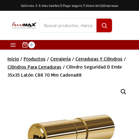
Saltar
Envíos 2-5 días habíles
Pago seguro
Atención
Empresas
al
contenido
[fibosearch]
0
Inicio
/
Productos
/
Cerrajería
/
Cerraduras Y Cilindros
/
Cilindros Para Cerraduras
/
Cilindro Seguridad D Embr
35x35 Latón C88 70 Mm Cadena88