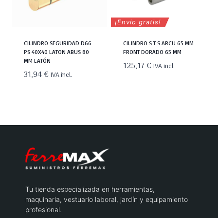
¡Envio gratis!
CILINDRO SEGURIDAD D66
CILINDRO S T S ARCU 65 MM
PS 40X40 LATON ABUS 80
FRONT DORADO 65 MM
MM LATÓN
125,17
€
IVA incl.
31,94
€
IVA incl.
Tu tienda especializada en herramientas,
maquinaria, vestuario laboral, jardín y equipamiento
profesional.