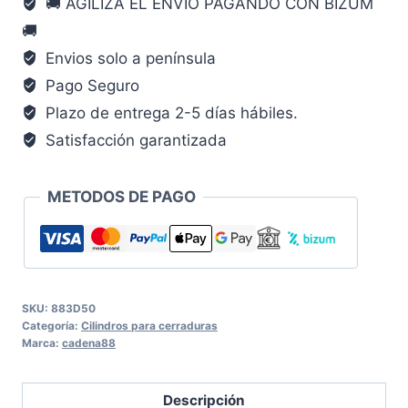
🚚 AGILIZA EL ENVÍO PAGANDO CON BIZUM
CADENA88
🚚
cantidad
Envios solo a península
Pago Seguro
Plazo de entrega 2-5 días hábiles.
Satisfacción garantizada
METODOS DE PAGO
SKU:
883D50
Categoría:
Cilindros para cerraduras
Marca:
cadena88
Descripción