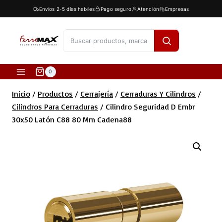
Saltar
Envíos 2-5 días habíles
Pago seguro
Atención
Empresas
al
contenido
[fibosearch]
0
Inicio
/
Productos
/
Cerrajería
/
Cerraduras Y Cilindros
/
Cilindros Para Cerraduras
/
Cilindro Seguridad D Embr
30x50 Latón C88 80 Mm Cadena88