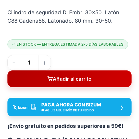
Cilindro de seguridad D. Embr. 30×50. Latón.
C88 Cadena88. Latonado. 80 mm. 30-50.
✓ EN STOCK — ENTREGA ESTIMADA 2-5 DÍAS LABORABLES
Cilindro
Seguridad
Añadir al carrito
D
EMBR
30X50
›
PAGA AHORA CON BIZUM
Latón
🚚 AGILIZA EL ENVÍO DE TU PEDIDO
C88
80
¡Envío gratuito en pedidos superiores a 59€!
Mm