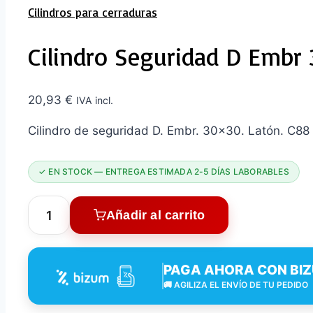
Cilindros para cerraduras
Cilindro Seguridad D Emb
20,93
€
IVA incl.
Cilindro de seguridad D. Embr. 30×30. Latón. C
✓ EN STOCK — ENTREGA ESTIMADA 2-5 DÍAS LABORABLES
Añadir al carrito
Cilindro
Seguridad
D
PAGA AHORA CON BI
EMBR
🚚 AGILIZA EL ENVÍO DE TU PEDIDO
30X30