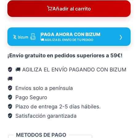
Seguridad
Añadir al carrito
13,2
MM
30X40
›
PAGA AHORA CON BIZUM
Níquel
🚚 AGILIZA EL ENVÍO DE TU PEDIDO
C88
Niquelado
¡Envío gratuito en pedidos superiores a 59€!
CADENA88
🚚 AGILIZA EL ENVÍO PAGANDO CON BIZUM
cantidad
🚚
Envios solo a península
Pago Seguro
Plazo de entrega 2-5 días hábiles.
Satisfacción garantizada
METODOS DE PAGO