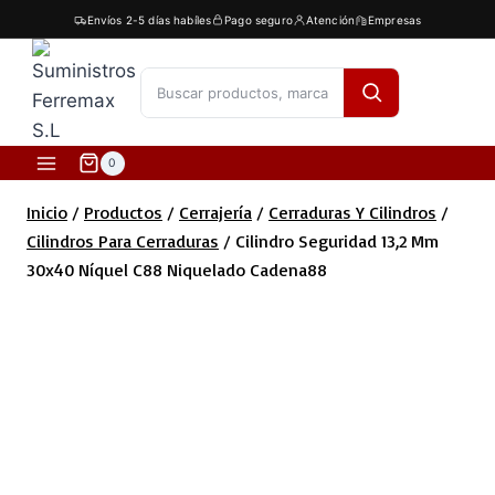
Saltar
Envíos 2-5 días habíles
Pago seguro
Atención
Empresas
al
contenido
[fibosearch]
0
Inicio
/
Productos
/
Cerrajería
/
Cerraduras Y Cilindros
/
Cilindros Para Cerraduras
/
Cilindro Seguridad 13,2 Mm
30x40 Níquel C88 Niquelado Cadena88