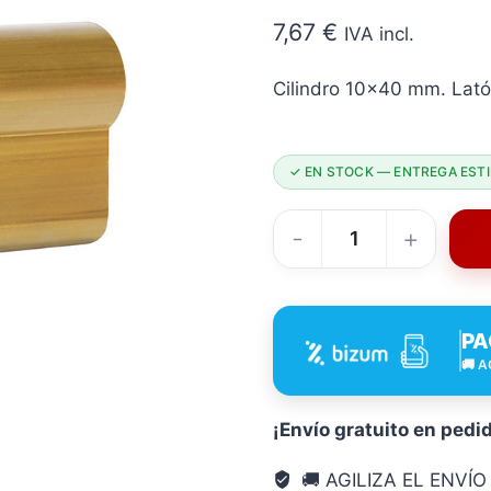
7,67
€
IVA incl.
Cilindro 10×40 mm. Lat
✓ EN STOCK — ENTREGA ESTI
Cilindro
10X40
MM
PA
Latón
🚚 A
C88
50
Mm
¡Envío gratuito en pedi
CADENA88
🚚 AGILIZA EL ENVÍ
cantidad