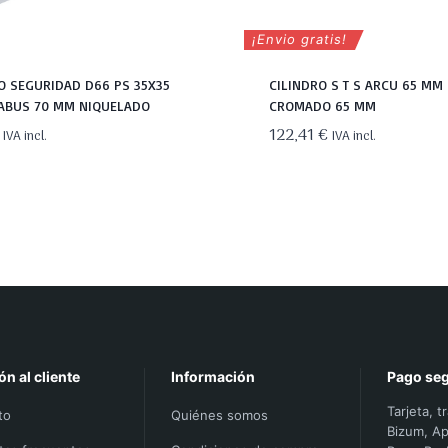
¡Envio gratis!
O SEGURIDAD D66 PS 35X35
CILINDRO S T S ARCU 65 MM
 ABUS 70 MM NIQUELADO
CROMADO 65 MM
122,41
€
IVA incl.
IVA incl.
ón al cliente
Información
Pago se
Tarjeta, t
to
Quiénes somos
Bizum, Ap