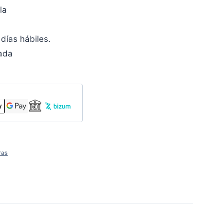
la
días hábiles.
zada
ras