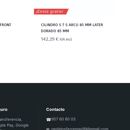
¡Envio gratis!
 FRONT
CILINDRO S T S ARCU 85 MM LATER
DORADO 85 MM
142,29
€
IVA incl.
guro
Contacto
957 60 80 03
ransferencia,
☎
ple Pay, Google
pedidosferremax99@gmail.com
✉