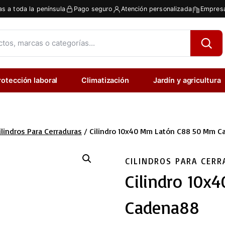
as a toda la península
Pago seguro
Atención personalizada
Empresa
rotección laboral
Climatización
Jardín y agricultura
ilindros Para Cerraduras
/
Cilindro 10x40 Mm Latón C88 50 Mm 
CILINDROS PARA CERR
Cilindro 10
Cadena88