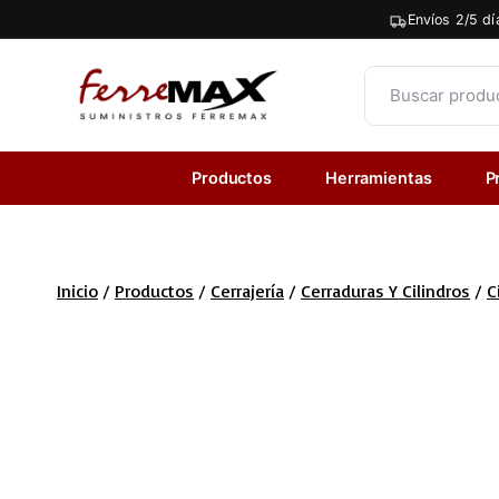
Saltar
Envíos 2/5 dí
al
contenido
Productos
Herramientas
P
Inicio
/
Productos
/
Cerrajería
/
Cerraduras Y Cilindros
/
C