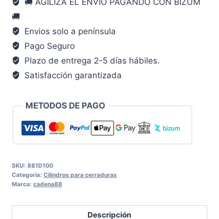
🚚 AGILIZA EL ENVÍO PAGANDO CON BIZUM
Niquelado
🚚
CADENA88
cantidad
Envios solo a península
Pago Seguro
Plazo de entrega 2-5 días hábiles.
Satisfacción garantizada
METODOS DE PAGO
SKU:
881D100
Categoría:
Cilindros para cerraduras
Marca:
cadena88
Descripción