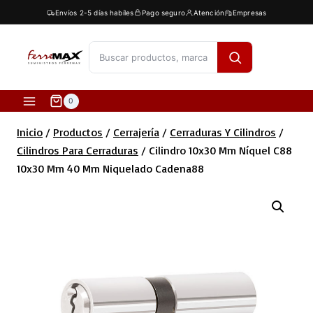
Saltar
Envíos 2-5 días habíles
Pago seguro
Atención
Empresas
al
contenido
[fibosearch]
0
Inicio
/
Productos
/
Cerrajería
/
Cerraduras Y Cilindros
/
Cilindros Para Cerraduras
/
Cilindro 10x30 Mm Níquel C88
10x30 Mm 40 Mm Niquelado Cadena88