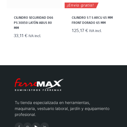
¡Envio gratis!
CILINDRO SEGURIDAD D66
CILINDRO S T S ARCU 65 MM
PS 30X50 LATÓN ABUS 80
FRONT DORADO 65 MM
MM
125,17
€
IVA incl.
33,11
€
IVA incl.
Tu tienda especializada en herramientas,
maquinaria, vestuario laboral, jardín y equipamiento
profesional.
f
◎
▶
in