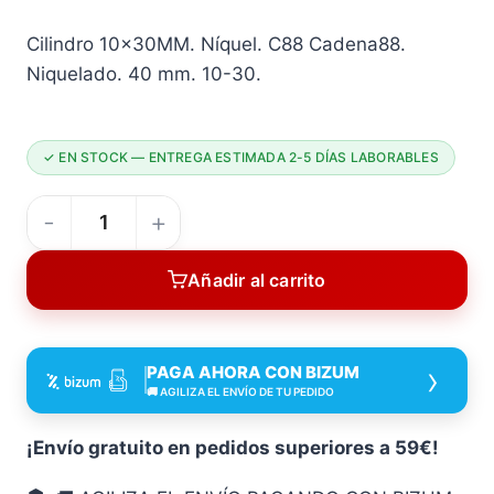
Cilindro 10x30MM. Níquel. C88 Cadena88.
Niquelado. 40 mm. 10-30.
✓ EN STOCK — ENTREGA ESTIMADA 2-5 DÍAS LABORABLES
Cilindro
10X30
Añadir al carrito
MM
Níquel
C88
›
PAGA AHORA CON BIZUM
10X30
🚚 AGILIZA EL ENVÍO DE TU PEDIDO
MM
40
¡Envío gratuito en pedidos superiores a 59€!
Mm