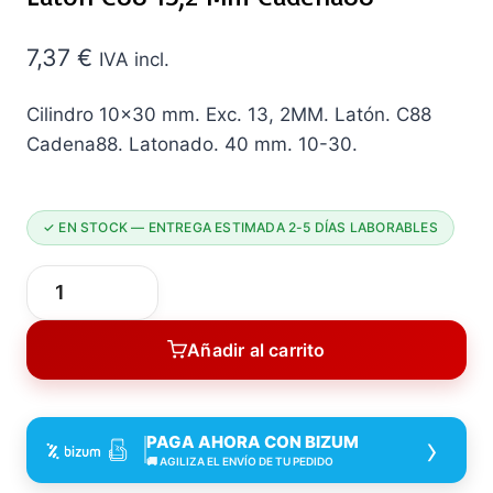
7,37
€
IVA incl.
Cilindro 10×30 mm. Exc. 13, 2MM. Latón. C88
Cadena88. Latonado. 40 mm. 10-30.
✓ EN STOCK — ENTREGA ESTIMADA 2-5 DÍAS LABORABLES
Cilindro
10X30
Añadir al carrito
MM
EXC
13,2
›
PAGA AHORA CON BIZUM
MM
🚚 AGILIZA EL ENVÍO DE TU PEDIDO
Latón