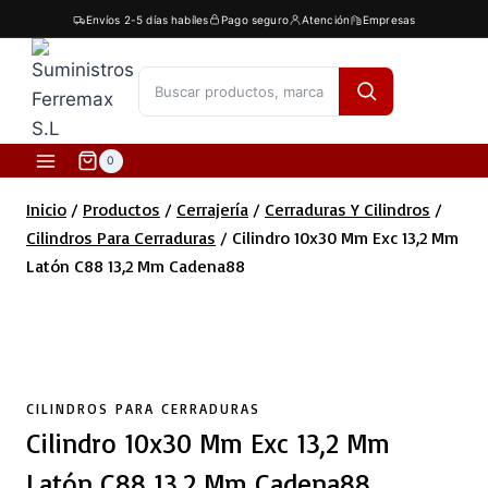
Saltar
Envíos 2-5 días habíles
Pago seguro
Atención
Empresas
al
contenido
[fibosearch]
0
Inicio
/
Productos
/
Cerrajería
/
Cerraduras Y Cilindros
/
Cilindros Para Cerraduras
/
Cilindro 10x30 Mm Exc 13,2 Mm
Latón C88 13,2 Mm Cadena88
CILINDROS PARA CERRADURAS
Cilindro 10x30 Mm Exc 13,2 Mm
Latón C88 13,2 Mm Cadena88