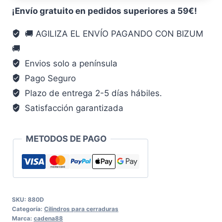
C88
¡Envío gratuito en pedidos superiores a 59€!
13,2
🚚 AGILIZA EL ENVÍO PAGANDO CON BIZUM
MM
🚚
CADENA88
cantidad
Envios solo a península
Pago Seguro
Plazo de entrega 2-5 días hábiles.
Satisfacción garantizada
METODOS DE PAGO
SKU:
880D
Categoría:
Cilindros para cerraduras
Marca:
cadena88