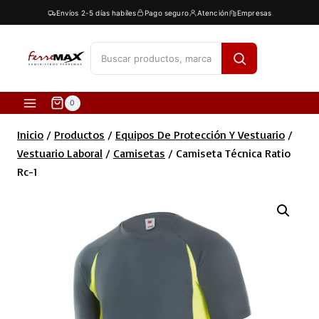
Saltar
Envíos 2-5 días habíles
Pago seguro
Atención
Empresas
al
contenido
[fibosearch]
0
Inicio
/
Productos
/
Equipos De Protección Y Vestuario
/
Vestuario Laboral
/
Camisetas
/
Camiseta Técnica Ratio
Rc-1