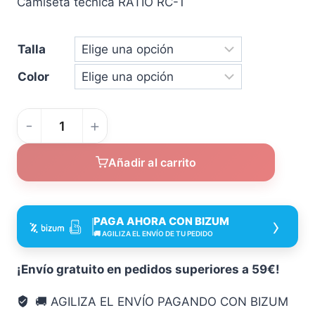
Camiseta técnica RATIO RC-1
Talla
Color
Camiseta
técnica
Añadir al carrito
RATIO
RC-
1
›
PAGA AHORA CON BIZUM
cantidad
🚚 AGILIZA EL ENVÍO DE TU PEDIDO
¡Envío gratuito en pedidos superiores a 59€!
🚚 AGILIZA EL ENVÍO PAGANDO CON BIZUM