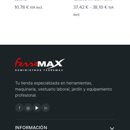
Rango
10,78
€
37,42
€
-
38,10
€
IVA incl.
IVA
de
incl.
precios:
desde
37,42 €
hasta
38,10 €
Tu tienda especializada en herramientas,
maquinaria, vestuario laboral, jardín y equipamiento
profesional.
f
◎
▶
in
INFORMACIÓN