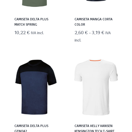
CAMISETA DELTA PLUS
CAMISETA MANGA CORTA
MATCH SPRING
COLOR
Rango
10,22
€
2,60
€
-
3,19
€
IVA incl.
IVA
de
incl.
precios:
desde
2,60 €
hasta
3,19 €
CAMISETA DELTA PLUS
CAMISETA HELLY HANSEN
GENOA2
KENSINGTON TECH T-SHIRT