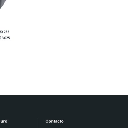
8X255
48X25
guro
Contacto