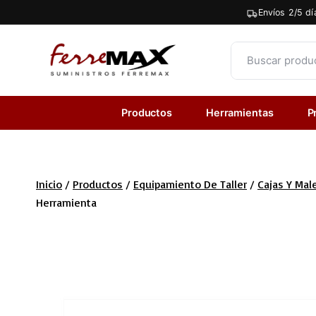
Saltar
Envíos 2/5 dí
al
contenido
Productos
Herramientas
P
Inicio
/
Productos
/
Equipamiento De Taller
/
Cajas Y Mal
Herramienta