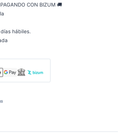
O PAGANDO CON BIZUM 🚚
la
días hábiles.
zada
as