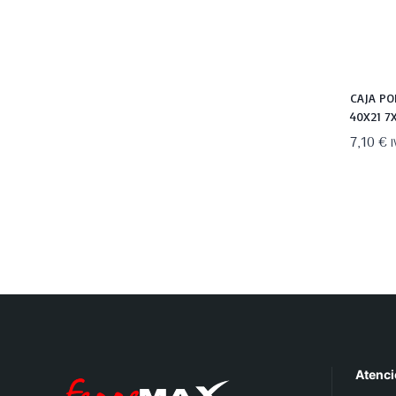
CAJA PO
40X21 7
7,10
€
I
Atenci