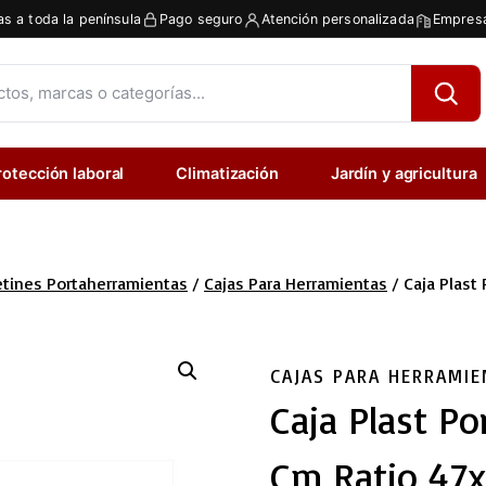
as a toda la península
Pago seguro
Atención personalizada
Empresa
rotección laboral
Climatización
Jardín y agricultura
etines Portaherramientas
/
Cajas Para Herramientas
/
Caja Plast
CAJAS PARA HERRAMIE
Caja Plast Po
Cm Ratio 47x