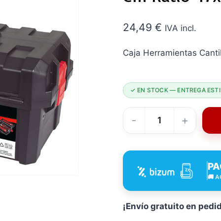
24,49
€
IVA incl.
Caja Herramientas Cant
✓ EN STOCK — ENTREGA ESTI
CAJA
PLAST
PORTH
PA
Cantilever
🚚 A
47X
23X24
5
¡Envío gratuito en pedi
CM