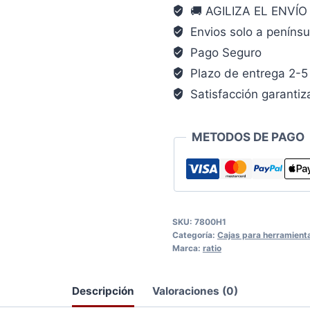
🚚 AGILIZA EL ENVÍ
RATIO
Envios solo a penínsu
47X23X24.5
Pago Seguro
CM
herramienta
Plazo de entrega 2-5 
cantidad
Satisfacción garanti
METODOS DE PAGO
SKU:
7800H1
Categoría:
Cajas para herramient
Marca:
ratio
Descripción
Valoraciones (0)