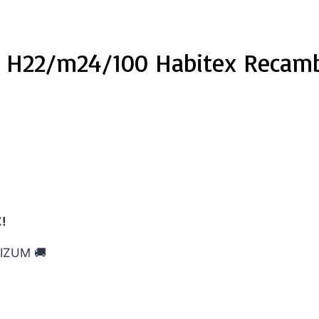
os H22/m24/100 Habitex Recamb
€!
IZUM 🚚