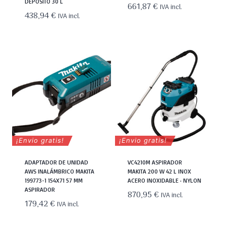
DEPÓSITO 30 L
661,87
€
IVA incl.
438,94
€
IVA incl.
¡Envio gratis!
¡Envio gratis!
ADAPTADOR DE UNIDAD
VC4210M ASPIRADOR
AWS INALÁMBRICO MAKITA
MAKITA 200 W 42 L INOX
199773-1 154X71 57 MM
ACERO INOXIDABLE · NYLON
ASPIRADOR
870,95
€
IVA incl.
179,42
€
IVA incl.