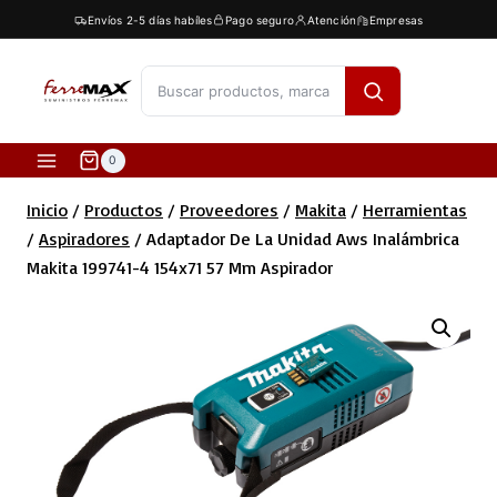
Saltar
Envíos 2-5 días habíles
Pago seguro
Atención
Empresas
al
contenido
[fibosearch]
0
Inicio
/
Productos
/
Proveedores
/
Makita
/
Herramientas
/
Aspiradores
/
Adaptador De La Unidad Aws Inalámbrica
Makita 199741-4 154x71 57 Mm Aspirador