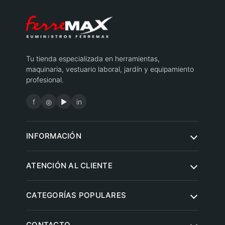
Tu tienda especializada en herramientas,
maquinaria, vestuario laboral, jardín y equipamiento
profesional.
f
◎
▶
in
INFORMACIÓN
Quiénes somos
ATENCIÓN AL CLIENTE
Condiciones de compra
Contacto
CATEGORÍAS POPULARES
Aviso legal
Preguntas frecuentes
Política de privacidad
Herramientas eléctricas
CONTACTO