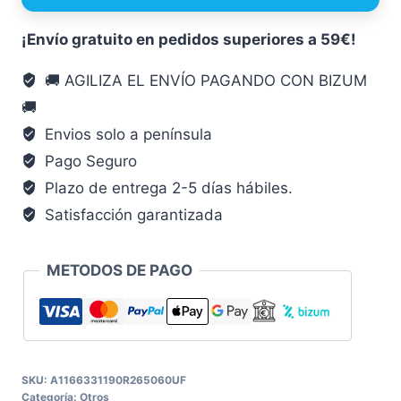
UNF
~
¡Envío gratuito en pedidos superiores a 59€!
DIN
🚚 AGILIZA EL ENVÍO PAGANDO CON BIZUM
371
🚚
Hsse-
co
Envios solo a península
5
Pago Seguro
Rectificado
Plazo de entrega 2-5 días hábiles.
Tipo
Satisfacción garantizada
B
Rosca
METODOS DE PAGO
Nr
6
Ruko
RUKO-
265060
SKU:
A1166331190R265060UF
otro
Categoría:
Otros