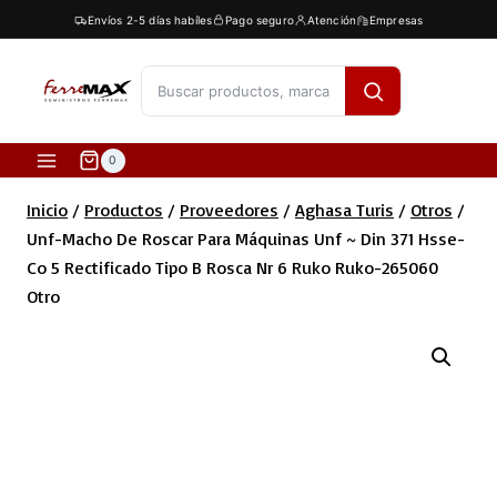
Saltar
Envíos 2-5 días habíles
Pago seguro
Atención
Empresas
al
contenido
[fibosearch]
0
Inicio
/
Productos
/
Proveedores
/
Aghasa Turis
/
Otros
/
Unf-Macho De Roscar Para Máquinas Unf ~ Din 371 Hsse-
Co 5 Rectificado Tipo B Rosca Nr 6 Ruko Ruko-265060
Otro