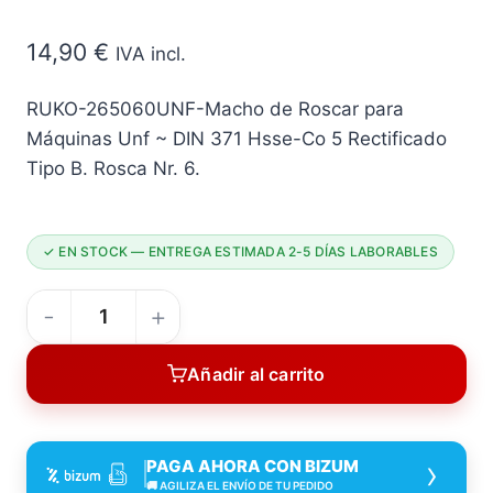
14,90
€
IVA incl.
RUKO-265060UNF-Macho de Roscar para
Máquinas Unf ~ DIN 371 Hsse-Co 5 Rectificado
Tipo B. Rosca Nr. 6.
✓ EN STOCK — ENTREGA ESTIMADA 2-5 DÍAS LABORABLES
Unf-
macho
Añadir al carrito
de
Roscar
para
›
PAGA AHORA CON BIZUM
Máquinas
🚚 AGILIZA EL ENVÍO DE TU PEDIDO