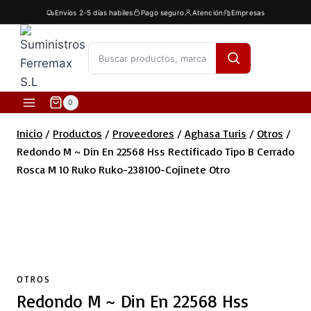
Saltar
Envíos 2-5 días habíles
Pago seguro
Atención
Empresas
al
contenido
[fibosearch]
0
Inicio
/
Productos
/
Proveedores
/
Aghasa Turis
/
Otros
/
Redondo M ~ Din En 22568 Hss Rectificado Tipo B Cerrado
Rosca M 10 Ruko Ruko-238100-Cojinete Otro
OTROS
Redondo M ~ Din En 22568 Hss