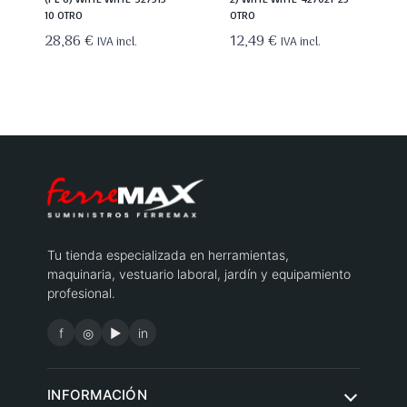
10 OTRO
OTRO
28,86
€
12,49
€
IVA incl.
IVA incl.
Tu tienda especializada en herramientas,
maquinaria, vestuario laboral, jardín y equipamiento
profesional.
f
◎
▶
in
INFORMACIÓN