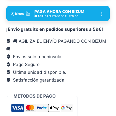
EN
22568
›
PAGA AHORA CON BIZUM
HSS
🚚 AGILIZA EL ENVÍO DE TU PEDIDO
Rectificado
Tipo
¡Envío gratuito en pedidos superiores a 59€!
B
🚚 AGILIZA EL ENVÍO PAGANDO CON BIZUM
Cerrado
🚚
Rosca
M
Envios solo a península
33
Pago Seguro
Ruko
Última unidad disponible.
RUKO-
Satisfacción garantizada
237330-
COJINETE
METODOS DE PAGO
otro
cantidad