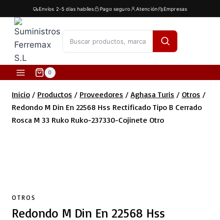
Saltar
Envíos 2-5 días habíles
Pago seguro
Atención
Empresas
al
contenido
[fibosearch]
0
Inicio
/
Productos
/
Proveedores
/
Aghasa Turis
/
Otros
/
Redondo M Din En 22568 Hss Rectificado Tipo B Cerrado
Rosca M 33 Ruko Ruko-237330-Cojinete Otro
¡Envio gratis!
OTROS
Redondo M Din En 22568 Hss