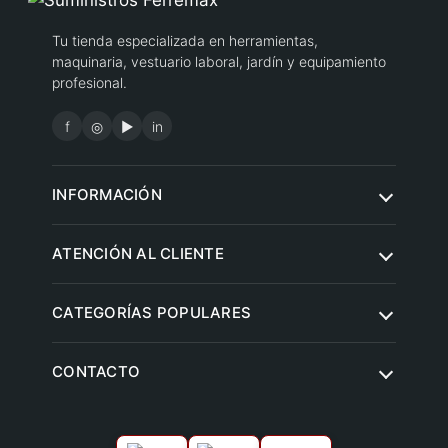
Tu tienda especializada en herramientas,
maquinaria, vestuario laboral, jardín y equipamiento
profesional.
f
◎
▶
in
INFORMACIÓN
Quiénes somos
ATENCIÓN AL CLIENTE
Condiciones de compra
Contacto
CATEGORÍAS POPULARES
Aviso legal
Preguntas frecuentes
Política de privacidad
Herramientas eléctricas
CONTACTO
Envíos y entregas
Política de cookies
Jardín y agricultura
Devoluciones
Climatización y ventilación