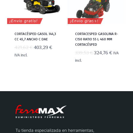
¡Envio gratis!
¡Envio gratis!
CORTACÉSPED GASOL 144,3
CORTACESPED GASOLINA R-
CC 45,7 ANCHO C DAE
C150 RATIO 55 L 460 MM
CORTACÉSPED
El
El
421,62
€
403,29
€
El
El
339,53
€
324,76
€
IVA
precio
precio
IVA incl.
precio
precio
incl.
original
actual
original
actual
era:
es:
era:
es:
421,62 €.
403,29 €.
339,53 €.
324,76 €.
Tu tienda especializada en herramientas,