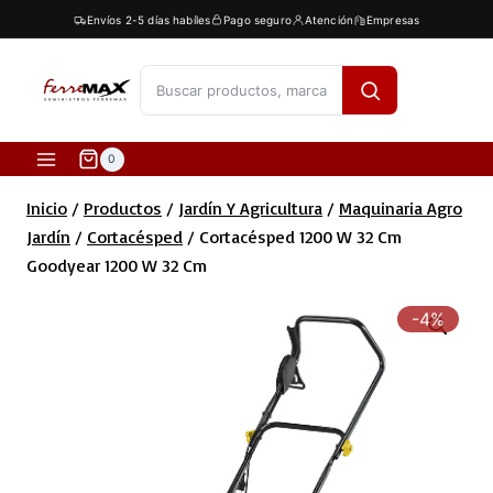
Saltar
Envíos 2-5 días habíles
Pago seguro
Atención
Empresas
al
contenido
[fibosearch]
0
Inicio
/
Productos
/
Jardín Y Agricultura
/
Maquinaria Agro
Jardín
/
Cortacésped
/
Cortacésped 1200 W 32 Cm
Goodyear 1200 W 32 Cm
-4%