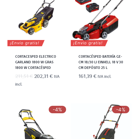
¡Envio gratis!
¡Envio gratis!
CORTACESPED ELECTRICO
CORTACÉSPED BATERÍA GE-
GARLAND 1800 W GRAS
CM 18/30 LI EINHELL 18 V 30
1800 W CORTACÉSPED
CM DEPÓSITO 25 L
El
El
211,51
€
202,31
€
161,39
€
IVA
IVA incl.
precio
precio
incl.
original
actual
era:
es:
211,51 €.
202,31 €.
-4%
-4%