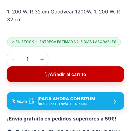
precio
precio
1. 200 W. R 32 cm Goodyear 1200W. 1. 200 W. R
original
actual
32 cm.
era:
es:
97,41 €.
93,17 €.
✓ EN STOCK — ENTREGA ESTIMADA 2-5 DÍAS LABORABLES
Cortacésped
1200
Añadir al carrito
W
32
CM
›
PAGA AHORA CON BIZUM
Goodyear
🚚 AGILIZA EL ENVÍO DE TU PEDIDO
1200
W
¡Envío gratuito en pedidos superiores a 59€!
32