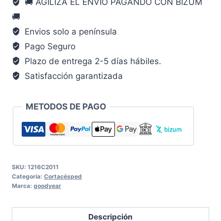
🚚 AGILIZA EL ENVÍO PAGANDO CON BIZUM
CM
🚚
cantidad
Envios solo a península
Pago Seguro
Plazo de entrega 2-5 días hábiles.
Satisfacción garantizada
METODOS DE PAGO
SKU:
1216C2011
Categoría:
Cortacésped
Marca:
goodyear
Descripción