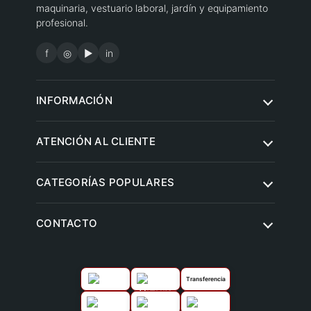
maquinaria, vestuario laboral, jardín y equipamiento
profesional.
f
◎
▶
in
INFORMACIÓN
Quiénes somos
ATENCIÓN AL CLIENTE
Condiciones de compra
Contacto
CATEGORÍAS POPULARES
Aviso legal
Preguntas frecuentes
Política de privacidad
Herramientas eléctricas
CONTACTO
Envíos y entregas
Política de cookies
Jardín y agricultura
Devoluciones
Climatización y ventilación
Garantías
Transferencia
Vestuario laboral y calzado