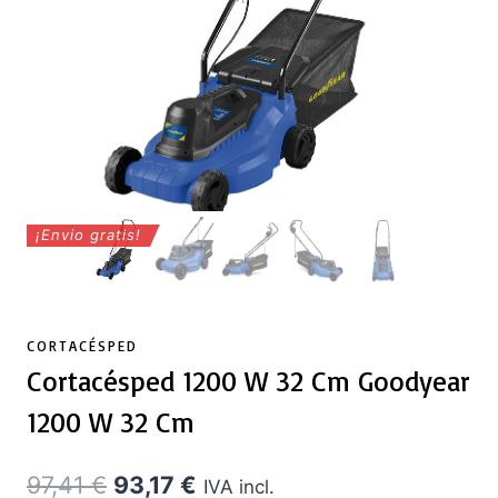
¡Envio gratis!
CORTACÉSPED
Cortacésped 1200 W 32 Cm Goodyear
1200 W 32 Cm
El
El
97,41
€
93,17
€
IVA incl.